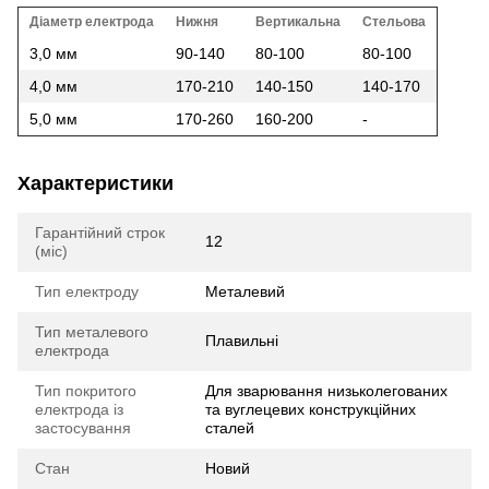
Діаметр електрода
Нижня
Вертикальна
Стельова
3,0 мм
90-140
80-100
80-100
4,0 мм
170-210
140-150
140-170
5,0 мм
170-260
160-200
-
Характеристики
Гарантійний строк
12
(міс)
Тип електроду
Металевий
Тип металевого
Плавильні
електрода
Тип покритого
Для зварювання низьколегованих
електрода із
та вуглецевих конструкційних
застосування
сталей
Стан
Новий