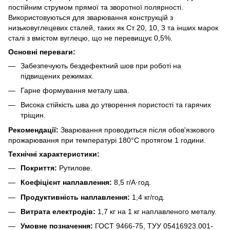
постійним струмом прямої та зворотної полярності.
Використовуються для зварювання конструкцій з
низьковуглецевих сталей, таких як Ст 20, 10, 3 та інших марок
сталі з вмістом вуглецю, що не перевищує 0,5%.
Основні переваги:
Забезпечують бездефектний шов при роботі на
підвищених режимах.
Гарне формування металу шва.
Висока стійкість шва до утворення пористості та гарячих
тріщин.
Рекомендації:
Зварювання проводиться після обов'язкового
прожарювання при температурі 180°C протягом 1 години.
Технічні характеристики:
Покриття:
Рутилове.
Коефіцієнт наплавлення:
8,5 г/А·год.
Продуктивність наплавлення:
1,4 кг/год.
Витрата електродів:
1,7 кг на 1 кг наплавленого металу.
Умовне позначення:
ГОСТ 9466-75, ТУУ 05416923.001-