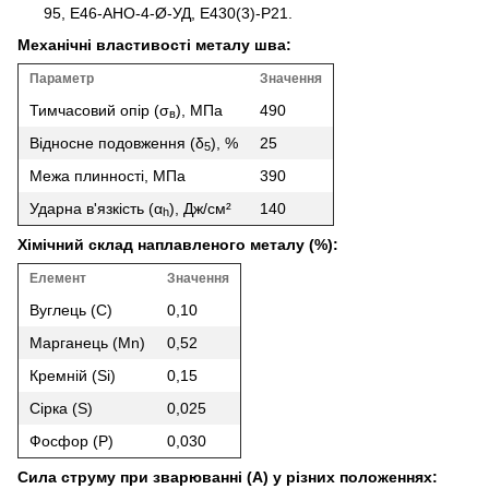
95, Е46-АНО-4-Ø-УД, Е430(3)-Р21.
Механічні властивості металу шва:
Параметр
Значення
Тимчасовий опір (σ
), МПа
490
в
Відносне подовження (δ
), %
25
5
Межа плинності, МПа
390
Ударна в'язкість (α
), Дж/см²
140
h
Хімічний склад наплавленого металу (%):
Елемент
Значення
Вуглець (C)
0,10
Марганець (Mn)
0,52
Кремній (Si)
0,15
Сірка (S)
0,025
Фосфор (P)
0,030
Сила струму при зварюванні (A) у різних положеннях: