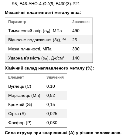
95, Е46-АНО-4-Ø-УД, Е430(3)-Р21.
Механічні властивості металу шва:
Параметр
Значення
Тимчасовий опір (σ
), МПа
490
в
Відносне подовження (δ
), %
25
5
Межа плинності, МПа
390
Ударна в'язкість (α
), Дж/см²
140
h
Хімічний склад наплавленого металу (%):
Елемент
Значення
Вуглець (C)
0,10
Марганець (Mn)
0,52
Кремній (Si)
0,15
Сірка (S)
0,025
Фосфор (P)
0,030
Сила струму при зварюванні (A) у різних положеннях: