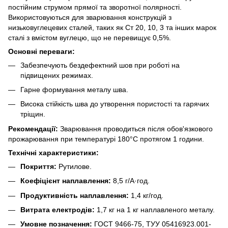
постійним струмом прямої та зворотної полярності.
Використовуються для зварювання конструкцій з
низьковуглецевих сталей, таких як Ст 20, 10, 3 та інших марок
сталі з вмістом вуглецю, що не перевищує 0,5%.
Основні переваги:
Забезпечують бездефектний шов при роботі на
підвищених режимах.
Гарне формування металу шва.
Висока стійкість шва до утворення пористості та гарячих
тріщин.
Рекомендації:
Зварювання проводиться після обов'язкового
прожарювання при температурі 180°C протягом 1 години.
Технічні характеристики:
Покриття:
Рутилове.
Коефіцієнт наплавлення:
8,5 г/А·год.
Продуктивність наплавлення:
1,4 кг/год.
Витрата електродів:
1,7 кг на 1 кг наплавленого металу.
Умовне позначення:
ГОСТ 9466-75, ТУУ 05416923.001-