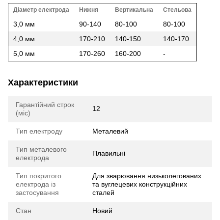
Діаметр електрода
Нижня
Вертикальна
Стельова
3,0 мм
90-140
80-100
80-100
4,0 мм
170-210
140-150
140-170
5,0 мм
170-260
160-200
-
Характеристики
Гарантійний строк
12
(міс)
Тип електроду
Металевий
Тип металевого
Плавильні
електрода
Тип покритого
Для зварювання низьколегованих
електрода із
та вуглецевих конструкційних
застосування
сталей
Стан
Новий