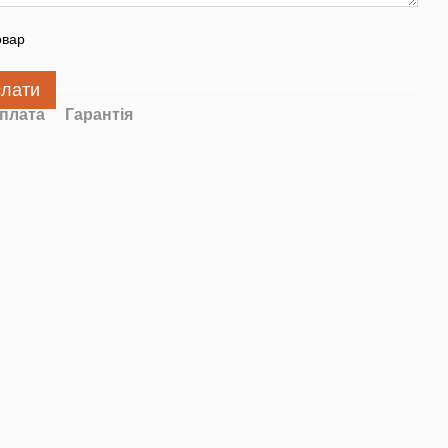
овар
слати
плата
Гарантія