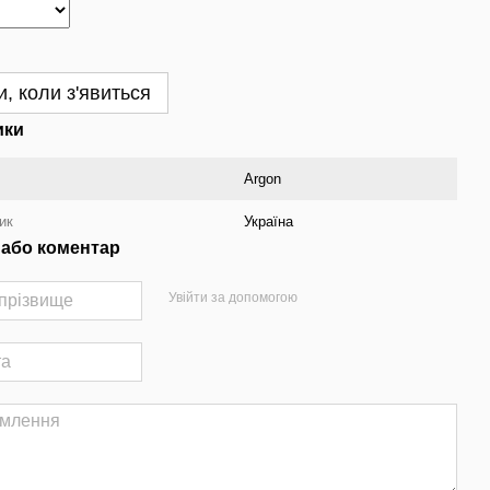
, коли з'явиться
ики
Argon
ик
Україна
 або коментар
Увійти за допомогою