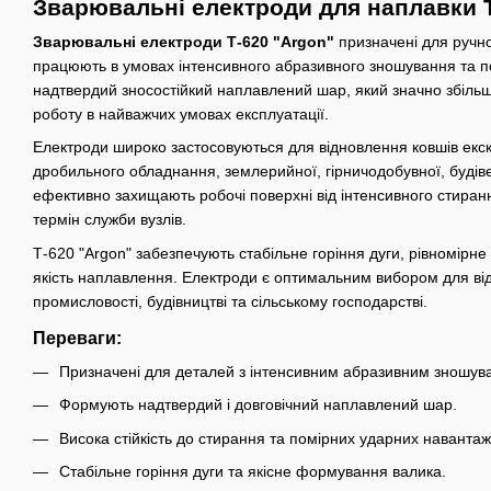
Зварювальні електроди для наплавки Т
Зварювальні електроди Т-620 "Argon"
призначені для ручн
працюють в умовах інтенсивного абразивного зношування та 
надтвердий зносостійкий наплавлений шар, який значно збільш
роботу в найважчих умовах експлуатації.
Електроди широко застосовуються для відновлення ковшів екск
дробильного обладнання, землерийної, гірничодобувної, будіве
ефективно захищають робочі поверхні від інтенсивного стира
термін служби вузлів.
Т-620 "Argon" забезпечують стабільне горіння дуги, рівномір
якість наплавлення. Електроди є оптимальним вибором для в
промисловості, будівництві та сільському господарстві.
Переваги:
Призначені для деталей з інтенсивним абразивним зношув
Формують надтвердий і довговічний наплавлений шар.
Висока стійкість до стирання та помірних ударних навантаж
Стабільне горіння дуги та якісне формування валика.