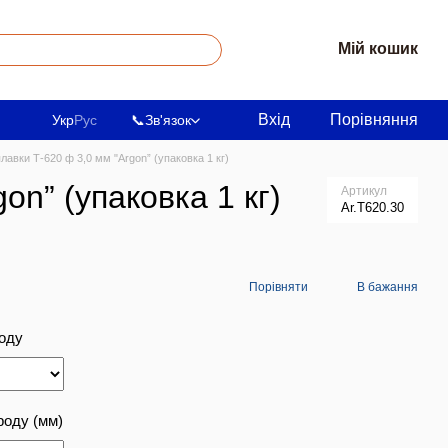
Мій кошик
Вхід
Порівняння
Укр
Рус
📞
Зв'язок
авки Т-620 ф 3,0 мм "Argon” (упаковка 1 кг)
n” (упаковка 1 кг)
Артикул
Ar.Т620.30
Порівняти
В бажання
оду
роду (мм)