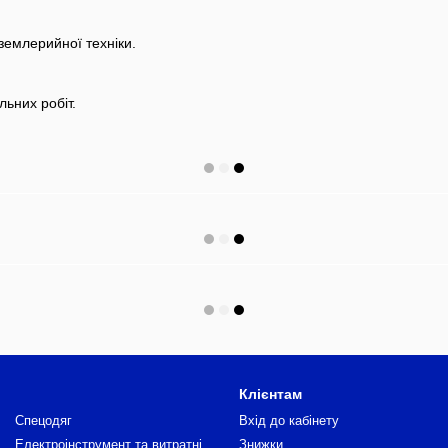
 землерийної техніки.
ьних робіт.
Клієнтам
Спецодяг
Вхід до кабінету
Електроінструмент та витратні
Знижки