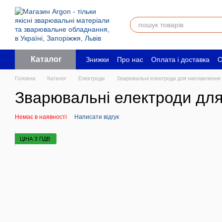
Перейти до основного контенту
Каталог
Знижки
Про нас
Оплата і доставка
О
Угода користувача
Юридичним особ
Головна
Каталог
Електроди
Зварювальні електроди для наплавлення
Зварювальні електроди для 
Немає в наявності
Написати відгук
ЦІНА З ПДВ