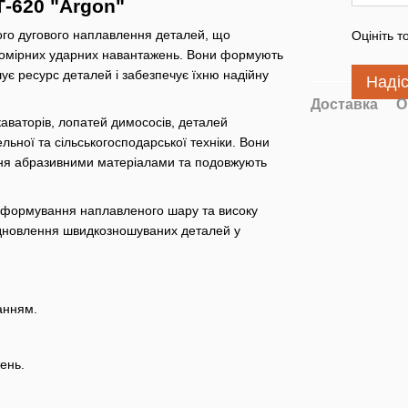
-620 "Argon"
ого дугового наплавлення деталей, що
Оцініть т
помірних ударних навантажень. Вони формують
ує ресурс деталей і забезпечує їхню надійну
Наді
Доставка
О
аваторів, лопатей димососів, деталей
льної та сільськогосподарської техніки. Вони
ння абразивними матеріалами та подовжують
не формування наплавленого шару та високу
ідновлення швидкозношуваних деталей у
анням.
ень.