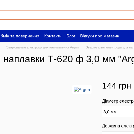
бмін та повернення
Контакти
Блог
Відгуки про магазин
ам
Вакансії
Зварювальні електроди для наплавлення Argon
Зварювальні електроди для напл
наплавки Т-620 ф 3,0 мм "Argo
144 грн
Діаметр електр
Довжина елект