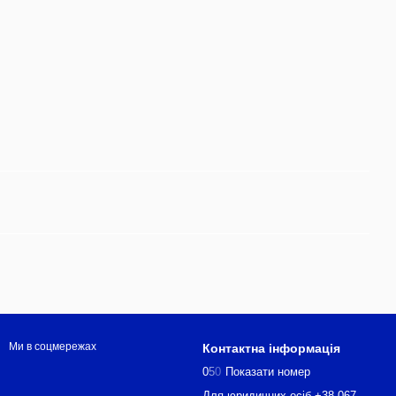
Ми в соцмережах
Контактна інформація
0
5
0
Показати номер
Для юридичних осіб +38 067