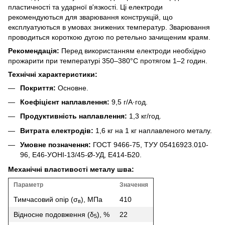
пластичності та ударної в'язкості. Ці електроди
рекомендуються для зварювання конструкцій, що
експлуатуються в умовах знижених температур. Зварювання
проводиться короткою дугою по ретельно зачищеним краям.
Рекомендація:
Перед використанням електроди необхідно
прожарити при температурі 350–380°C протягом 1–2 годин.
Технічні характеристики:
Покриття:
Основне.
Коефіцієнт наплавлення:
9,5 г/А·год.
Продуктивність наплавлення:
1,3 кг/год.
Витрата електродів:
1,6 кг на 1 кг наплавленого металу.
Умовне позначення:
ГОСТ 9466-75, ТУУ 05416923.010-
96, Е46-УОНІ-13/45-Ø-УД, Е414-Б20.
Механічні властивості металу шва:
Параметр
Значення
Тимчасовий опір (σ
), МПа
410
в
Відносне подовження (δ
), %
22
5