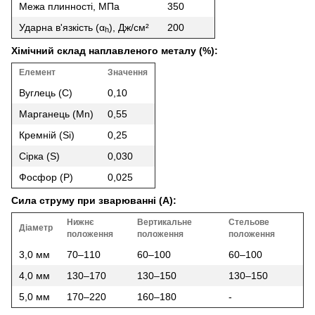
Межа плинності, МПа
350
Ударна в'язкість (α
), Дж/см²
200
h
Хімічний склад наплавленого металу (%):
Елемент
Значення
Вуглець (C)
0,10
Марганець (Mn)
0,55
Кремній (Si)
0,25
Сірка (S)
0,030
Фосфор (P)
0,025
Сила струму при зварюванні (A):
Нижнє
Вертикальне
Стельове
Діаметр
положення
положення
положення
3,0 мм
70–110
60–100
60–100
4,0 мм
130–170
130–150
130–150
5,0 мм
170–220
160–180
-