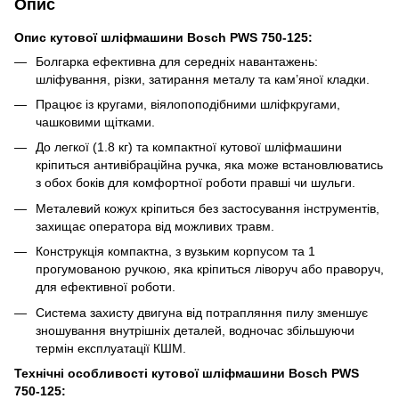
Опис
Опис кутової шліфмашини Bosch PWS 750-125:
Болгарка ефективна для середніх навантажень:
шліфування, різки, затирання металу та кам’яної кладки.
Працює із кругами, віялопоподібними шліфкругами,
чашковими щітками.
До легкої (1.8 кг) та компактної кутової шліфмашини
кріпиться антивібраційна ручка, яка може встановлюватись
з обох боків для комфортної роботи правші чи шульги.
Металевий кожух кріпиться без застосування інструментів,
захищає оператора від можливих травм.
Конструкція компактна, з вузьким корпусом та 1
прогумованою ручкою, яка кріпиться ліворуч або праворуч,
для ефективної роботи.
Система захисту двигуна від потрапляння пилу зменшує
зношування внутрішніх деталей, водночас збільшуючи
термін експлуатації КШМ.
Технічні особливості кутової шліфмашини Bosch PWS
750-125: