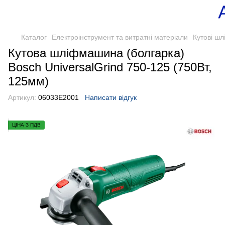
Каталог
Електроінструмент та витратні матеріали
Кутові ш
Кутова шліфмашина (болгарка)
Bosch UniversalGrind 750-125 (750Вт,
125мм)
Артикул:
06033E2001
Написати відгук
ЦІНА З ПДВ