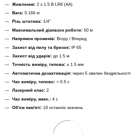
Живлення:
2 x 1.5 В LR6 (AA)
Вага:
0.166 кг
Різь штатива:
1/4"
Максимальний діапазон роботи:
50 м
Напрямок променів:
Вгору / Вперед
Захист від пилу та бризок:
IP 65
Захист від ударів:
до 1.5 м
Точність виміру, типова:
± 1.5 мм
Автоматична дезактивація:
через 5 хвилин бездіяльності
Час виміру, типово:
< 0.5 с
Лазерний клас:
2
Час виміру, макс.:
4 с
Об'єм пам'яті:
10 останніх значень