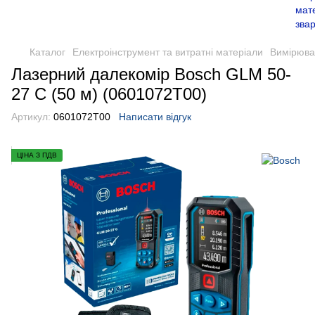
Каталог
Електроінструмент та витратні матеріали
Вимірюва
Лазерний далекомір Bosch GLM 50-
27 C (50 м) (0601072T00)
Артикул:
0601072Т00
Написати відгук
ЦІНА З ПДВ