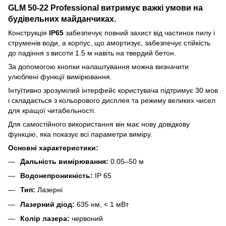
GLM 50-22 Professional
витримує важкі умови на
будівельних майданчиках.
Конструкція
IP65
забезпечує повний захист від частинок пилу і
струменів води, а корпус, що амортизує, забезпечує стійкість
до падіння з висоти 1.5 м навіть на твердий бетон.
За допомогою кнопки налаштування можна визначити
улюблені функції вимірювання.
Інтуїтивно зрозумілий інтерфейс користувача підтримує 30 мов
і складається з кольорового дисплея та режиму великих чисел
для кращої читабельності.
Для самостійного використання він має нову довідкову
функцію, яка показує всі параметри виміру.
Основні характеристики:
Дальність вимірювання:
0.05–50 м
Водонепроникність:
IP 65
Тип:
Лазерні
Лазерний діод:
635 нм, < 1 мВт
Колір лазера:
червоний