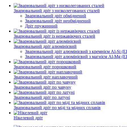
Зварювальний дріт з низколегованих сталей
Зварювальний дріт обміднений
Зварювальний дріт необміднений
Дріт пружинний
Зварювальний дріт із нержавіючих сталей
Зварювальний дріт алюмінієвий
Зварювальний дріт алюмінієвий з кремнієм Al-Si (ER
Зварювальний дріт алюмінієвий з магнієм Al-Mg (ER
Зварювальний дріт порошковий
Зварювальний дріт наплавочний
Зварювальний дріт по чавуну
Зварювальний дріт по латуні
Зварювальний дріт по міді та мідних сплавів
Нікелевий дріт