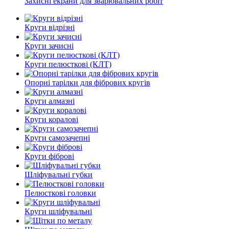
Захисні екрани для зварювальних робіт
Круги відрізні
Круги зачисні
Круги пелюсткові (КЛТ)
Опорні тарілки для фібрових кругів
Круги алмазні
Круги коралові
Круги самозачепні
Круги фіброві
Шліфувальні губки
Пелюсткові головки
Круги шліфувальні