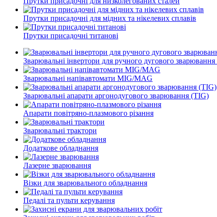
Прутки присадочні для низколегованих сталей
Прутки присадочні для мідних та нікелевих сплавів
Прутки присадочні титанові
Зварювальні інвертори для ручного дугового зварюванн
Зварювальні напівавтомати MIG/MAG
Зварювальні апарати аргонодугового зварювання (TIG)
Апарати повітряно-плазмового різання
Зварювальні трактори
Додаткове обладнання
Лазерне зварювання
Візки для зварювального обладнання
Педалі та пульти керування