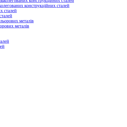
ьколегованих конструкційних сталей
сталей
ьорових металів
лей