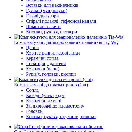
Вставки для накінечників
Гусаки (мундштуки)
Газові дифузори
Спіралі подаючі, тефлонові канали
Шлангові пакети
Кнопки, руків'я, штекери
Комплектуючі для зварювальних пальників Tig-Wig
Цанги
Корпус цанги, газові лінзи
Керамічні сопла
Ізолятори, адаптери
Ковпачки (капи)
Руків'я, головки, кнопки
Комплектуючі до плазматронів (Сut)
Сопла
Катоди (електроди)
Ковпачки захисні
Завихрювачі до плазмотрону
Головки
Кнопки, руків'я, пружини, ролики
Спреї та рідини від зварювальних бризок