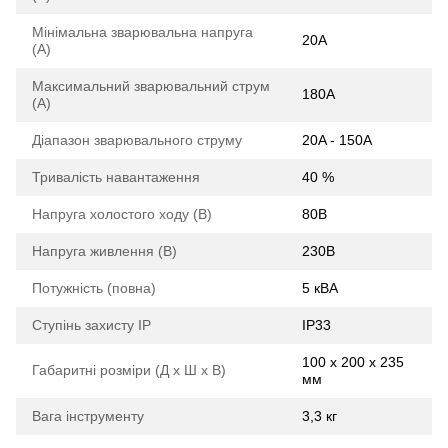
Мінімальна зварювальна напруга
20А
(А)
Максимальний зварювальний струм
180А
(А)
Діапазон зварювального струму
20A - 150A
Тривалість навантаження
40 %
Напруга холостого ходу (В)
80В
Напруга живлення (В)
230В
Потужність (повна)
5 кВА
Ступінь захисту IP
IP33
100 х 200 х 235
Габаритні розміри (Д х Ш х В)
мм
Вага інструменту
3,3 кг