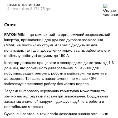
ОПЛАТА ЧАСТИНАМИ
4 платежі по 2 174.75 грн
Опис
PATON MINI
– це компактний та ергономічний зварювальний
інвертор, призначений для ручного дугового зварювання
(MMA) на постійному струмі. Апарат підходить як для
початківців, так і для досвідчених користувачів, забезпечуючи
стабільну роботу зі струмом до 150 А.
Інвертор дозволяє працювати з електродами діаметром від 1.6
до 4 мм, що робить його універсальним рішенням для
побутових задач: ремонту, роботи в майстерні, на дачі чи в
автосервісі. Тривалість навантаження не менше 40%
забезпечує ефективну роботу без частих перерв.
Завдяки цифровому керуванню користувач може точно та
зручно налаштовувати параметри зварювання. Вбудований
захист від зниженої напруги підвищує надійність роботи в
нестабільних мережах.
Сучасна інверторна технологія дозволила значно зменшити