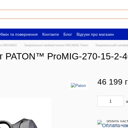
бмін та повернення
Контакти
Блог
Відгуки про магазин
ам
Вакансії
ати MIG/MAG
Зварювальні напівавтомати MIG/MAG Paton
Зварювальний напіва
т PATON™ ProMIG-270-15-2-
46 199 
ОПЛАТА ЧАС
5 платежів п