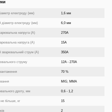
ики
іаметр електроду (мм)
1,6 мм
 діаметр електроду (мм)
6,0 мм
арювальна напруга (А)
270А
арювальна напруга (А)
15А
 зварювальний струм (А)
350А
рювального струму
12A - 270A
авантаження
70 %
вання
MIG; MMA
вального дроту, мм
0,6 - 1,2
не більше, кг
15
ків
2