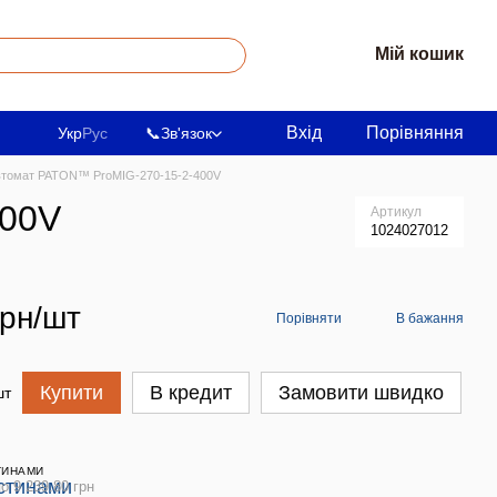
Мій кошик
Вхід
Порівняння
Укр
Рус
📞
Зв'язок
втомат PATON™ ProMIG-270-15-2-400V
400V
Артикул
1024027012
грн/шт
Порівняти
В бажання
Купити
В кредит
Замовити швидко
шт
ТИНАМИ
о 9 239.80 грн