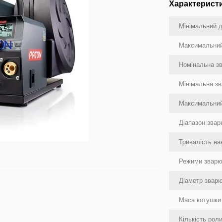
Характерист
Мінімальний д
Максимальний
Номінальна зв
Мінімальна зв
Максимальний
Діапазон зва
Тривалість н
Режими зварю
Діаметр зварю
Маса котушки 
Кількість роли