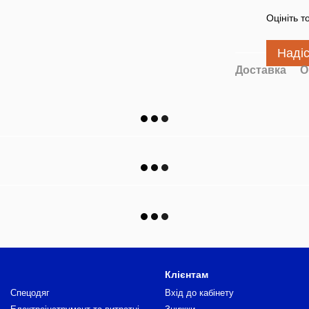
Оцініть т
Наді
Доставка
О
Клієнтам
Спецодяг
Вхід до кабінету