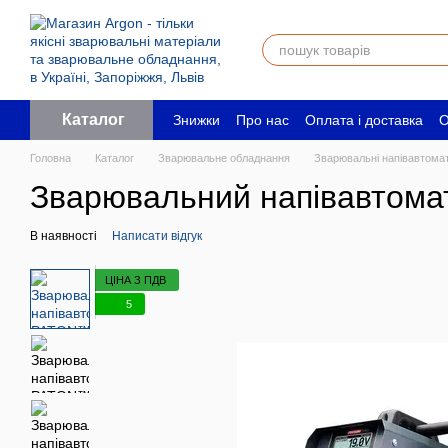
Перейти до основного контенту
Каталог
Знижки
Про нас
Оплата і доставка
О
Угода користувача
Юридичним особ
Головна
Каталог
Зварювальне обладнання
Зварювальні напівавтом
Зварювальний напівавтома
В наявності
Написати відгук
ЦІНА З ПДВ
5