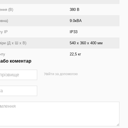
ння (В)
380 В
овна)
9.0кВА
ту IP
IP33
іри (Д х Ш х В)
540 х 360 х 400 мм
нту
22,5 кг
 або коментар
Увійти за допомогою