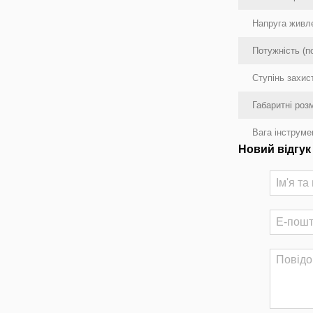
Напруга живле
Потужність (п
Ступінь захис
Габаритні розм
Вага інструме
Новий відгук