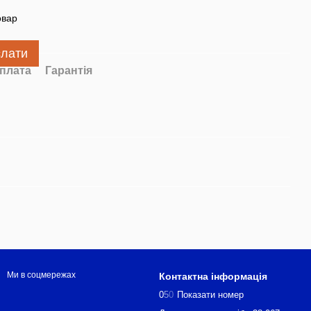
овар
слати
плата
Гарантія
Ми в соцмережах
Контактна інформація
0
5
0
Показати номер