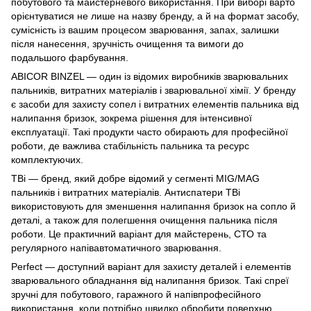
побутового та майстерневого використання. При виборі варто
орієнтуватися не лише на назву бренду, а й на формат засобу,
сумісність із вашим процесом зварювання, запах, залишки
після нанесення, зручність очищення та вимоги до
подальшого фарбування.
ABICOR BINZEL — один із відомих виробників зварювальних
пальників, витратних матеріалів і зварювальної хімії. У бренду
є засоби для захисту сопел і витратних елементів пальника від
налипання бризок, зокрема рішення для інтенсивної
експлуатації. Такі продукти часто обирають для професійної
роботи, де важлива стабільність пальника та ресурс
комплектуючих.
TBi — бренд, який добре відомий у сегменті MIG/MAG
пальників і витратних матеріалів. Антиспатери TBi
використовують для зменшення налипання бризок на сопло й
деталі, а також для полегшення очищення пальника після
роботи. Це практичний варіант для майстерень, СТО та
регулярного напівавтоматичного зварювання.
Perfect — доступний варіант для захисту деталей і елементів
зварювального обладнання від налипання бризок. Такі спреї
зручні для побутового, гаражного й напівпрофесійного
використання, коли потрібно швидко обробити поверхню