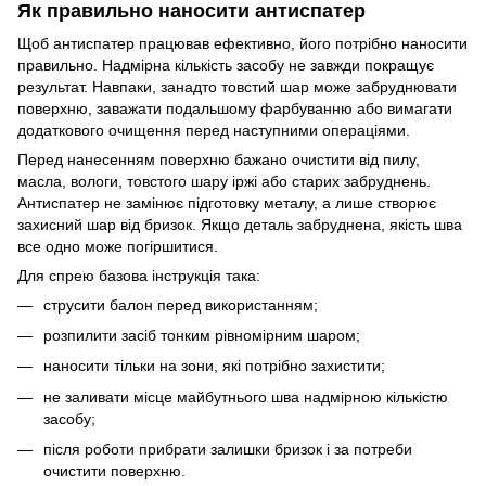
Як правильно наносити антиспатер
Щоб антиспатер працював ефективно, його потрібно наносити
правильно. Надмірна кількість засобу не завжди покращує
результат. Навпаки, занадто товстий шар може забруднювати
поверхню, заважати подальшому фарбуванню або вимагати
додаткового очищення перед наступними операціями.
Перед нанесенням поверхню бажано очистити від пилу,
масла, вологи, товстого шару іржі або старих забруднень.
Антиспатер не замінює підготовку металу, а лише створює
захисний шар від бризок. Якщо деталь забруднена, якість шва
все одно може погіршитися.
Для спрею базова інструкція така:
струсити балон перед використанням;
розпилити засіб тонким рівномірним шаром;
наносити тільки на зони, які потрібно захистити;
не заливати місце майбутнього шва надмірною кількістю
засобу;
після роботи прибрати залишки бризок і за потреби
очистити поверхню.