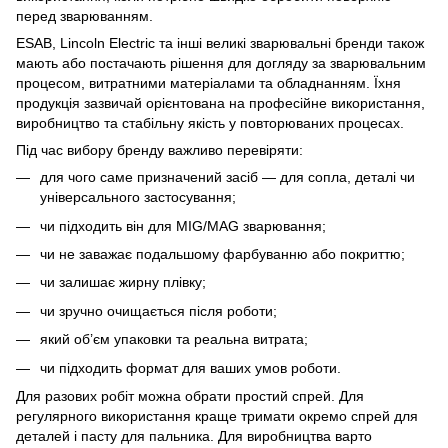
перед зварюванням.
ESAB, Lincoln Electric та інші великі зварювальні бренди також
мають або постачають рішення для догляду за зварювальним
процесом, витратними матеріалами та обладнанням. Їхня
продукція зазвичай орієнтована на професійне використання,
виробництво та стабільну якість у повторюваних процесах.
Під час вибору бренду важливо перевіряти:
для чого саме призначений засіб — для сопла, деталі чи
універсального застосування;
чи підходить він для MIG/MAG зварювання;
чи не заважає подальшому фарбуванню або покриттю;
чи залишає жирну плівку;
чи зручно очищається після роботи;
який об’єм упаковки та реальна витрата;
чи підходить формат для ваших умов роботи.
Для разових робіт можна обрати простий спрей. Для
регулярного використання краще тримати окремо спрей для
деталей і пасту для пальника. Для виробництва варто