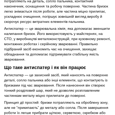
потрапляють на деталь, сопло пальника, контактний
наконечник, оснащення та робочу поверхню. Частина бризок
легко знімається після роботи, але частина міцно прилипає,
ускладнює очищення, погіршує зовнішній вигляд виробу й
скорочує ресурс витратних елементів пальника.
Антиспатер — це зварювальна хімія, яка допомагає зменшити
налипання бризок. Його використовують у майстернях, на
СТО, у виробництві металоконструкцій, при кузовному ремонті,
монтажних роботах і серійному зварюванні. Правильно
підібраний засіб економить час на очищення, захищає
обладнання та допомагає підтримувати стабільну якість
зварювання.
Що таке антиспатер і як він працює
Антиспатер — це захисний засіб, який наносять на поверхню
деталі, сопло пальника або інші елементи, що контактують із
бризками під час зварювання. Після нанесення він створює
тонкий розділовий шар, який не дозволяє розплавленим
частинкам металу міцно прилипати до поверхні.
Принцип дії простий: бризки потрапляють на оброблену зону,
але не “прикипають” до металу або сопла. Після завершення
роботи їх легше прибрати щіткою, серветкою, скребком або