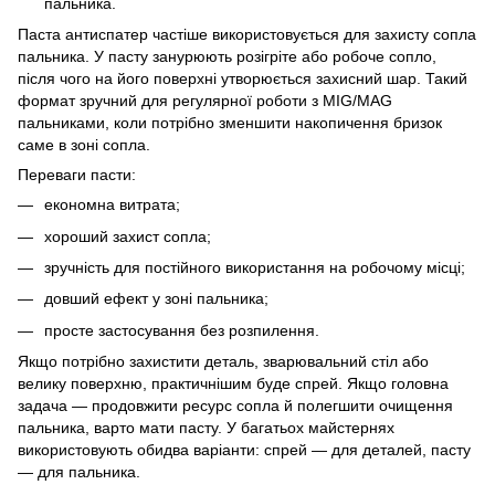
пальника.
Паста антиспатер частіше використовується для захисту сопла
пальника. У пасту занурюють розігріте або робоче сопло,
після чого на його поверхні утворюється захисний шар. Такий
формат зручний для регулярної роботи з MIG/MAG
пальниками, коли потрібно зменшити накопичення бризок
саме в зоні сопла.
Переваги пасти:
економна витрата;
хороший захист сопла;
зручність для постійного використання на робочому місці;
довший ефект у зоні пальника;
просте застосування без розпилення.
Якщо потрібно захистити деталь, зварювальний стіл або
велику поверхню, практичнішим буде спрей. Якщо головна
задача — продовжити ресурс сопла й полегшити очищення
пальника, варто мати пасту. У багатьох майстернях
використовують обидва варіанти: спрей — для деталей, пасту
— для пальника.