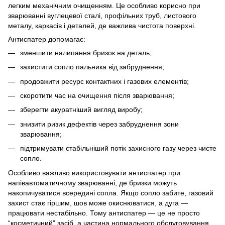
легким механічним очищенням. Це особливо корисно при
зварюванні вуглецевої сталі, профільних труб, листового
металу, каркасів і деталей, де важлива чистота поверхні.
Антиспатер допомагає:
зменшити налипання бризок на деталь;
захистити сопло пальника від забруднення;
продовжити ресурс контактних і газових елементів;
скоротити час на очищення після зварювання;
зберегти акуратніший вигляд виробу;
знизити ризик дефектів через забруднення зони
зварювання;
підтримувати стабільніший потік захисного газу через чисте
сопло.
Особливо важливо використовувати антиспатер при
напівавтоматичному зварюванні, де бризки можуть
накопичуватися всередині сопла. Якщо сопло забите, газовий
захист стає гіршим, шов може окиснюватися, а дуга —
працювати нестабільно. Тому антиспатер — це не просто
“косметичний” засіб, а частина нормального обслуговування