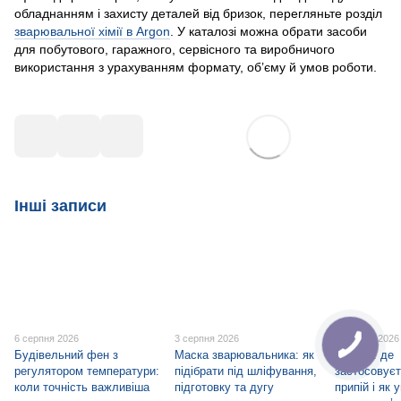
обладнанням і захисту деталей від бризок, перегляньте розділ
зварювальної хімії в Argon
. У каталозі можна обрати засоби
для побутового, гаражного, сервісного та виробничого
використання з урахуванням формату, об’єму й умов роботи.
Інші записи
6 серпня 2026
3 серпня 2026
1 серпня 2026
Будівельний фен з
Маска зварювальника: як
ПСр-45: де
регулятором температури:
підібрати під шліфування,
застосовуєт
коли точність важливіша
підготовку та дугу
припій і як 