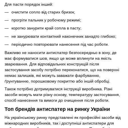
Для пасти порядок інший:
очистити сопло від старих бризок;
прогріти пальник у робочому режимі;
коротко занурити край сопла в пасту;
не занурювати контактний наконечник занадто глибоко;
періодично повторювати нанесення під час роботи.
Важливо не наносити антиспатер безпосередньо в зону, де
має формуватися шов, якщо це може вплинути на якість
зварювання. Для відповідальних конструкцій після
застосування засобу потрібно переконатися, що на поверхні
немає залишків, які можуть заважати фарбуванню,
ґрунтуванню, порошковому покриттю або іншій обробці.
Також потрібно дотримуватися інструкції виробника. Різні
засоби можуть мати різну основу, температуру застосування,
спосіб нанесення та вимоги до очищення після роботи.
Топ брендів антиспатер на ринку України
На українському ринку представлені як професійні засоби від
міжнародних виробників, так і доступніші антиспатери для