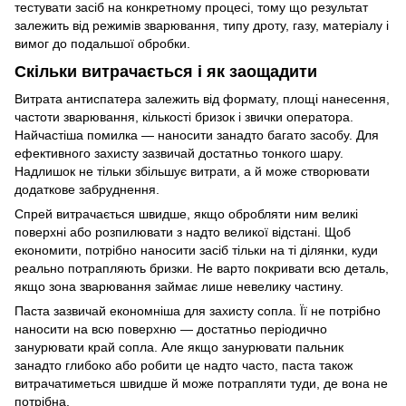
тестувати засіб на конкретному процесі, тому що результат
залежить від режимів зварювання, типу дроту, газу, матеріалу і
вимог до подальшої обробки.
Скільки витрачається і як заощадити
Витрата антиспатера залежить від формату, площі нанесення,
частоти зварювання, кількості бризок і звички оператора.
Найчастіша помилка — наносити занадто багато засобу. Для
ефективного захисту зазвичай достатньо тонкого шару.
Надлишок не тільки збільшує витрати, а й може створювати
додаткове забруднення.
Спрей витрачається швидше, якщо обробляти ним великі
поверхні або розпилювати з надто великої відстані. Щоб
економити, потрібно наносити засіб тільки на ті ділянки, куди
реально потрапляють бризки. Не варто покривати всю деталь,
якщо зона зварювання займає лише невелику частину.
Паста зазвичай економніша для захисту сопла. Її не потрібно
наносити на всю поверхню — достатньо періодично
занурювати край сопла. Але якщо занурювати пальник
занадто глибоко або робити це надто часто, паста також
витрачатиметься швидше й може потрапляти туди, де вона не
потрібна.