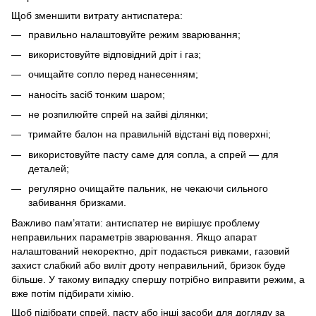
Щоб зменшити витрату антиспатера:
правильно налаштовуйте режим зварювання;
використовуйте відповідний дріт і газ;
очищайте сопло перед нанесенням;
наносіть засіб тонким шаром;
не розпилюйте спрей на зайві ділянки;
тримайте балон на правильній відстані від поверхні;
використовуйте пасту саме для сопла, а спрей — для
деталей;
регулярно очищайте пальник, не чекаючи сильного
забивання бризками.
Важливо пам’ятати: антиспатер не вирішує проблему
неправильних параметрів зварювання. Якщо апарат
налаштований некоректно, дріт подається ривками, газовий
захист слабкий або виліт дроту неправильний, бризок буде
більше. У такому випадку спершу потрібно виправити режим, а
вже потім підбирати хімію.
Щоб підібрати спрей, пасту або інші засоби для догляду за