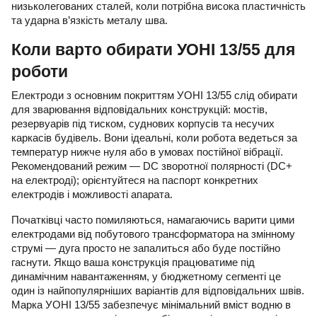
низьколегованих сталей, коли потрібна висока пластичність
та ударна в’язкість металу шва.
Коли варто обирати УОНІ 13/55 для
роботи
Електроди з основним покриттям УОНІ 13/55 слід обирати
для зварювання відповідальних конструкцій: мостів,
резервуарів під тиском, суднових корпусів та несучих
каркасів будівель. Вони ідеальні, коли робота ведеться за
температур нижче нуля або в умовах постійної вібрації.
Рекомендований режим — DC зворотної полярності (DC+
на електроді); орієнтуйтеся на паспорт конкретних
електродів і можливості апарата.
Початківці часто помиляються, намагаючись варити цими
електродами від побутового трансформатора на змінному
струмі — дуга просто не запалиться або буде постійно
гаснути. Якщо ваша конструкція працюватиме під
динамічним навантаженням, у бюджетному сегменті це
один із найпопулярніших варіантів для відповідальних швів.
Марка УОНІ 13/55 забезпечує мінімальний вміст водню в