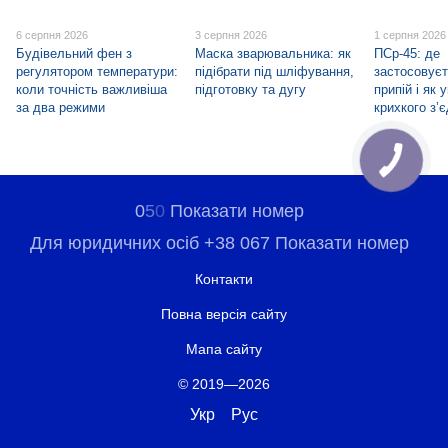
6 серпня 2026
3 серпня 2026
1 серпня 2026
Будівельний фен з
Маска зварювальника: як
ПСр-45: де
регулятором температури:
підібрати під шліфування,
застосовуєт
коли точність важливіша
підготовку та дугу
припій і як 
за два режими
крихкого з’
0
5
0
Показати номер
Для юридичних осіб +38 067 Показати номер
Контакти
Повна версія сайту
Мапа сайту
© 2019—2026
Укр
Рус