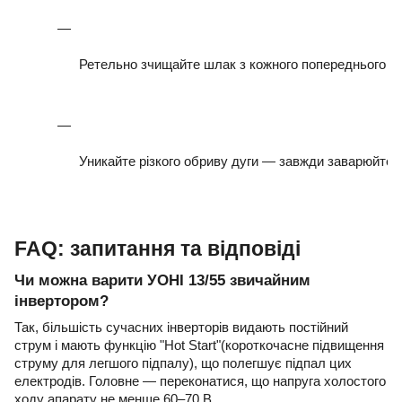
Ретельно зчищайте шлак з кожного попереднього в
Уникайте різкого обриву дуги — завжди заварюйте 
FAQ: запитання та відповіді
Чи можна варити УОНІ 13/55 звичайним
інвертором?
Так, більшість сучасних інверторів видають постійний
струм і мають функцію "Hot Start"(короткочасне підвищення
струму для легшого підпалу), що полегшує підпал цих
електродів. Головне — переконатися, що напруга холостого
ходу апарату не менше 60–70 В.