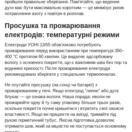
пройшли правильне зберігання. Пам'ятайте, що ведення
дуги має бути максимально коротким — це мінімізує ризик
потрапляння азоту з повітря в розплав.
Просушка та прожарювання
електродів: температурні режими
Електроди УОНІ 13/55 обов'язково потребують
прожарювання перед використанням при температурі 350–
400 °C протягом 60 хвилин. Це видаляє адсорбовану
вологу з основного покриття, що є важливим шва без пор та
водневої крихкості. Після прожарювання електроди
рекомендовано зберігати у спеціальних термопеналах.
Не плутайте просушку (на сонці чи батареї) з
прожарюванням у печі. Якщо електрод "липне" або дуга
блукає — це ознака вологи. Наша порада: ніколи не
прожарюйте одну й ту саму упаковку більше трьох разів,
оскільки покриття почне кришитися і втратить свої захисні
властивості. Якщо ви працюєте на виїзді, тримайте під
рукою герметичний тубус. Якісна підготовка дозволяє
отримати шов, який за міцністю не поступається основному