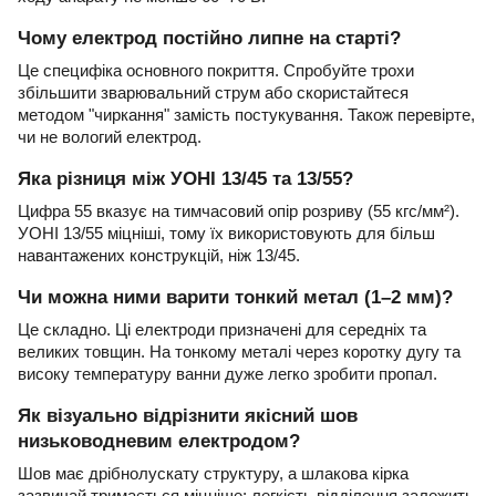
Чому електрод постійно липне на старті?
Це специфіка основного покриття. Спробуйте трохи
збільшити зварювальний струм або скористайтеся
методом "чиркання" замість постукування. Також перевірте,
чи не вологий електрод.
Яка різниця між УОНІ 13/45 та 13/55?
Цифра 55 вказує на тимчасовий опір розриву (55 кгс/мм²).
УОНІ 13/55 міцніші, тому їх використовують для більш
навантажених конструкцій, ніж 13/45.
Чи можна ними варити тонкий метал (1–2 мм)?
Це складно. Ці електроди призначені для середніх та
великих товщин. На тонкому металі через коротку дугу та
високу температуру ванни дуже легко зробити пропал.
Як візуально відрізнити якісний шов
низьководневим електродом?
Шов має дрібнолускату структуру, а шлакова кірка