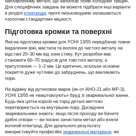
наплавленому металі, що запобігає появі холодних тріщин.
Для специфічних завдань ви можете підібрати інші варіанти
в розділі
електроди
, проте низьководневі залишаються
«золотим стандартом» міцності.
Підготовка кромки та поверхні
Якісна підготовка кромки для УОНІ 13/55 передбачає повне
видалення іржі, мастила та вологи до чистого металу на
відстані 20–30 мм від зони стику. Кут розробки має
становити 60–70 градусів для товстого металу, а
притуплення — 1–2 мм. Це критично, оскільки основне
покриття дуже чутливе до забруднень, що викликають
пори.
На відміну від рутилових марок (як-от АНО-21 або МР-3),
УОНІ 13/55 не «виштовхують» бруд зі зварювальної ванни.
Будь-яка цятка корозії на торці деталі миттєво
перетворюється на внутрішню пору. Досвідчені
зварювальники знають: якщо після проходу ви бачите
дрібні отвори — ви погано зачистили метал або взяли
вологий електрод. Для ідеального результату
використовуйте професійні
зварювальні матеріали
, які