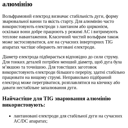
алюмінію
Вольфрамовий електрод визначає стабільність дуги, форму
зварювальної ванни та якість старту. Для алюмінію часто
використовують електроди з лантаном або цирконієм,
оскільки вони добре працюють у режимі AC і витримують
теплове навантаження. Класичний чистий вольфрам також
може застосовуватися, але на сучасних інверторних TIG
апаратах частіше обирають леговані електроди.
Діаметр електрода підбирається відповідно до сили струму.
Для тонких деталей потрібен менший діаметр, щоб дуга була
м’якшою та точнішою. Для товстіших заготовок
використовують електроди більшого перерізу, здатні стабільно
працювати на вищому струмі. Неправильно підібраний
електрод може перегріватися, розплавлятися на кінчику або
давати нестабільне запалювання дуги.
Найчастіше для TIG зварювання алюмінію
використовують:
лантановані електроди для стабільної дуги на сучасних
AC/DC апаратах;