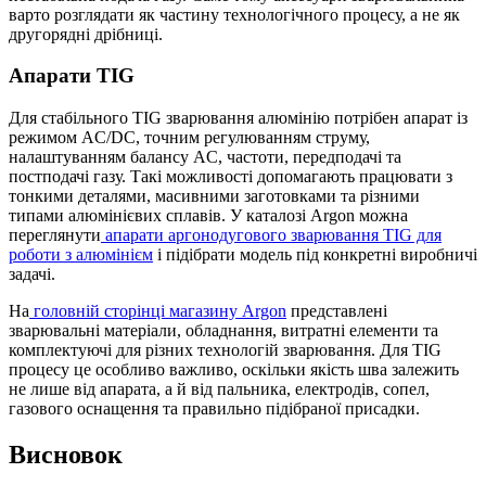
варто розглядати як частину технологічного процесу, а не як
другорядні дрібниці.
Апарати TIG
Для стабільного TIG зварювання алюмінію потрібен апарат із
режимом AC/DC, точним регулюванням струму,
налаштуванням балансу AC, частоти, передподачі та
постподачі газу. Такі можливості допомагають працювати з
тонкими деталями, масивними заготовками та різними
типами алюмінієвих сплавів. У каталозі Argon можна
переглянути
апарати аргонодугового зварювання TIG для
роботи з алюмінієм
і підібрати модель під конкретні виробничі
задачі.
На
головній сторінці магазину Argon
представлені
зварювальні матеріали, обладнання, витратні елементи та
комплектуючі для різних технологій зварювання. Для TIG
процесу це особливо важливо, оскільки якість шва залежить
не лише від апарата, а й від пальника, електродів, сопел,
газового оснащення та правильно підібраної присадки.
Висновок