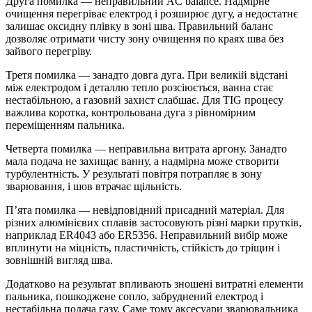
Друга помилка — неправильний AC balance. Надмірне
очищення перегріває електрод і розширює дугу, а недостатнє
залишає оксидну плівку в зоні шва. Правильний баланс
дозволяє отримати чисту зону очищення по краях шва без
зайвого перегріву.
Третя помилка — занадто довга дуга. При великій відстані
між електродом і деталлю тепло розсіюється, ванна стає
нестабільною, а газовий захист слабшає. Для TIG процесу
важлива коротка, контрольована дуга з рівномірним
переміщенням пальника.
Четверта помилка — неправильна витрата аргону. Занадто
мала подача не захищає ванну, а надмірна може створити
турбулентність. У результаті повітря потрапляє в зону
зварювання, і шов втрачає щільність.
П’ята помилка — невідповідний присадний матеріал. Для
різних алюмінієвих сплавів застосовують різні марки прутків,
наприклад ER4043 або ER5356. Неправильний вибір може
вплинути на міцність, пластичність, стійкість до тріщин і
зовнішній вигляд шва.
Додатково на результат впливають зношені витратні елементи
пальника, пошкоджене сопло, забруднений електрод і
нестабільна подача газу. Саме тому аксесуари зварювальника