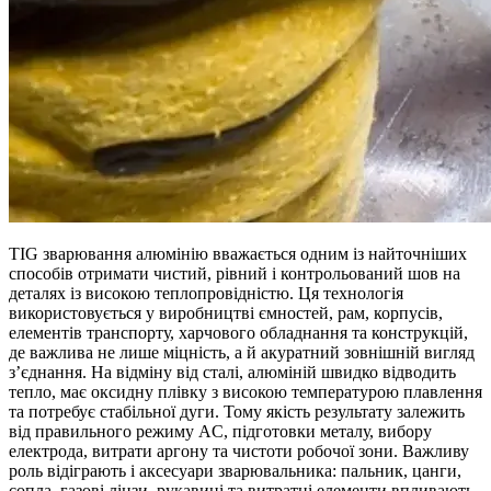
TIG зварювання алюмінію вважається одним із найточніших
способів отримати чистий, рівний і контрольований шов на
деталях із високою теплопровідністю. Ця технологія
використовується у виробництві ємностей, рам, корпусів,
елементів транспорту, харчового обладнання та конструкцій,
де важлива не лише міцність, а й акуратний зовнішній вигляд
з’єднання. На відміну від сталі, алюміній швидко відводить
тепло, має оксидну плівку з високою температурою плавлення
та потребує стабільної дуги. Тому якість результату залежить
від правильного режиму AC, підготовки металу, вибору
електрода, витрати аргону та чистоти робочої зони. Важливу
роль відіграють і аксесуари зварювальника: пальник, цанги,
сопла, газові лінзи, рукавиці та витратні елементи впливають