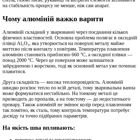
на стабільність процесу не менше, ніж сам апарат.
Чому алюміній важко варити
Алюміній складний у зварюванні через поєднання кількох
фізичних властивостей. Основна проблема полягає в оксидній
плівці Al₂O₃, яка утворюється на поверхні металу майже
миттєво після контакту з повітрям. Температура плавлення
алюмінію становить приблизно 660 °C, а оксидної плівки —
понад 2000 °C. Через це поверхня може залишатися
забрудненою і жорсткою, тоді як основний метал уже починає
плавитися.
Друга складність — висока теплопровідність. Алюміній
швидко розсіює тепло по всій деталі, тому зварювальна ванна
може формуватися нестабільно. На тонкому металі це
призводить до пропалів, а на товстому — до недостатнього
провару. Також алюміній не змінює колір перед плавленням
так помітно, як сталь, тому контроль температури потребує
досвіду та точно підібраних параметрів.
На якість шва впливають:
товщина деталі та тепловідведення;