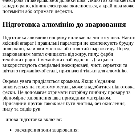
електрода та завершальної ділянки шва. Якщо газ вимикається
занадто рано, кінчик електрода окиснюється, а край шва може
потемніти або отримати дефекти.
Підготовка алюмінію до зварювання
Підготовка алюмінію напряму впливає на чистоту шва. Навіть
якісний апарат і правильні параметри не компенсують брудну
поверхню, залишки мастила або товстий шар оксиду. Перед
зварюванням метал очищають від жиру, пилу, фарби,
технічних рідин і механічних забруднень. Для цього
використовують спеціальні знежирювачі, чисті серветки та
щітки з нержавіючої сталі, призначені тільки для алюмінію.
Окрема увага приділяється кромкам. Якщо з’єднання
виконується на товстому металі, може знадобитися підготовка
фаски. Це допомагає отримати потрібну глибину провару та
рівномірне заповнення шва присадним матеріалом.
Присадний пруток також має бути чистим, без окислення,
пилу та слідів рук.
Типова підготовка включає:
знежирення зони зварювання;