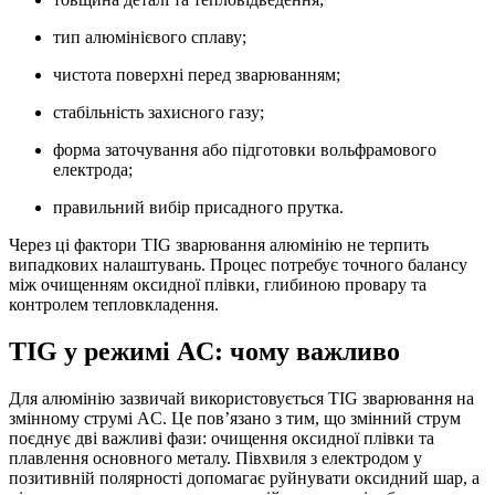
тип алюмінієвого сплаву;
чистота поверхні перед зварюванням;
стабільність захисного газу;
форма заточування або підготовки вольфрамового
електрода;
правильний вибір присадного прутка.
Через ці фактори TIG зварювання алюмінію не терпить
випадкових налаштувань. Процес потребує точного балансу
між очищенням оксидної плівки, глибиною провару та
контролем тепловкладення.
TIG у режимі AC: чому важливо
Для алюмінію зазвичай використовується TIG зварювання на
змінному струмі AC. Це пов’язано з тим, що змінний струм
поєднує дві важливі фази: очищення оксидної плівки та
плавлення основного металу. Півхвиля з електродом у
позитивній полярності допомагає руйнувати оксидний шар, а