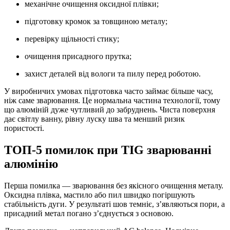
механічне очищення оксидної плівки;
підготовку кромок за товщиною металу;
перевірку щільності стику;
очищення присадного прутка;
захист деталей від вологи та пилу перед роботою.
У виробничих умовах підготовка часто займає більше часу,
ніж саме зварювання. Це нормальна частина технології, тому
що алюміній дуже чутливий до забруднень. Чиста поверхня
дає світлу ванну, рівну луску шва та менший ризик
пористості.
ТОП-5 помилок при TIG зварюванні
алюмінію
Перша помилка — зварювання без якісного очищення металу.
Оксидна плівка, мастило або пил швидко погіршують
стабільність дуги. У результаті шов темніє, з’являються пори, а
присадний метал погано з’єднується з основою.