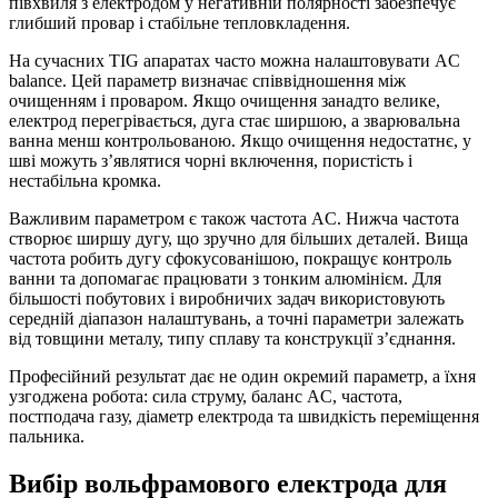
півхвиля з електродом у негативній полярності забезпечує
глибший провар і стабільне тепловкладення.
На сучасних TIG апаратах часто можна налаштовувати AC
balance. Цей параметр визначає співвідношення між
очищенням і проваром. Якщо очищення занадто велике,
електрод перегрівається, дуга стає ширшою, а зварювальна
ванна менш контрольованою. Якщо очищення недостатнє, у
шві можуть з’являтися чорні включення, пористість і
нестабільна кромка.
Важливим параметром є також частота AC. Нижча частота
створює ширшу дугу, що зручно для більших деталей. Вища
частота робить дугу сфокусованішою, покращує контроль
ванни та допомагає працювати з тонким алюмінієм. Для
більшості побутових і виробничих задач використовують
середній діапазон налаштувань, а точні параметри залежать
від товщини металу, типу сплаву та конструкції з’єднання.
Професійний результат дає не один окремий параметр, а їхня
узгоджена робота: сила струму, баланс AC, частота,
постподача газу, діаметр електрода та швидкість переміщення
пальника.
Вибір вольфрамового електрода для