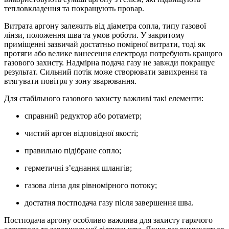
тепловкладення та покращують провар.
Витрата аргону залежить від діаметра сопла, типу газової
лінзи, положення шва та умов роботи. У закритому
приміщенні зазвичай достатньо помірної витрати, тоді як
протяги або велике винесення електрода потребують кращого
газового захисту. Надмірна подача газу не завжди покращує
результат. Сильний потік може створювати завихрення та
втягувати повітря у зону зварювання.
Для стабільного газового захисту важливі такі елементи:
справний редуктор або ротаметр;
чистий аргон відповідної якості;
правильно підібране сопло;
герметичні з’єднання шлангів;
газова лінза для рівномірного потоку;
достатня постподача газу після завершення шва.
Постподача аргону особливо важлива для захисту гарячого