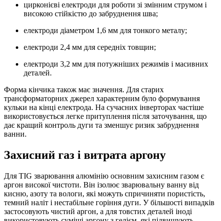
цирконієві електроди для роботи зі змінним струмом і
високою стійкістю до забруднення шва;
електроди діаметром 1,6 мм для тонкого металу;
електроди 2,4 мм для середніх товщин;
електроди 3,2 мм для потужніших режимів і масивних
деталей.
Форма кінчика також має значення. Для старих
трансформаторних джерел характерним було формування
кульки на кінці електрода. На сучасних інверторах частіше
використовується легке притуплення після заточування, що
дає кращий контроль дуги та зменшує ризик забруднення
ванни.
Захисний газ і витрата аргону
Для TIG зварювання алюмінію основним захисним газом є
аргон високої чистоти. Він ізолює зварювальну ванну від
кисню, азоту та вологи, які можуть спричиняти пористість,
темний наліт і нестабільне горіння дуги. У більшості випадків
застосовують чистий аргон, а для товстих деталей іноді
використовують суміші аргону з гелієм, які підвищують