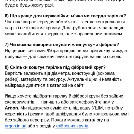
буде в будь-якому разі.
6) Що краще для нержавійки: м’яка чи тверда тарілка?
Частіше виграє середня або м’яка — легше контролювати
нагрів і не «копати» кромку. Для грубого зняття на площині
може знадобитися твердіша, але з правильним режимом.
7) Чи можна використовувати «липучку» з фіброю?
Ні, це різні системи. Фібра працює через притискну гайку, а
липучка — для самозачіпних шліфкругів на іншій основі.
8) Скільки коштує тарілка під фібровий круг?
Вартість залежить від діаметра, конструкції (зокрема
ребер), матеріалу та ресурсу. Актуальні ціни й наявність
найкраще дивитися в каталозі на сайті.
Якщо хочете підібрати тарілку й фіброві круги без зайвих
експериментів — напишіть або зателефонуйте нам у
Argon
. Ми підкажемо сумісність під вашу УШМ, потрібну
жорсткість і режим, щоб шліфування було контрольованим і
без зайвого перегріву. Почати можна з каталогу на
argon.in.ua
або з розділу
фібрових кругів
.