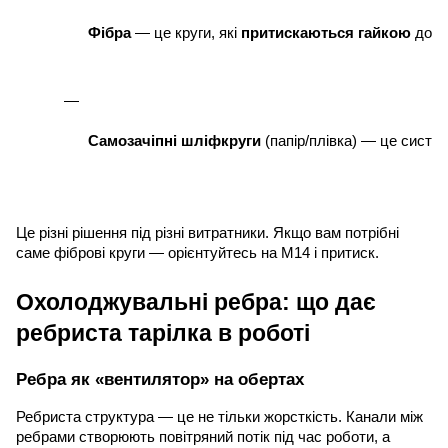
Фібра
 — це круги, які 
притискаються гайкою
 до о
Самозачіпні шліфкруги
 (папір/плівка) — це систе
Це різні рішення під різні витратники. Якщо вам потрібні
саме фіброві круги — орієнтуйтесь на М14 і притиск.
Охолоджувальні ребра: що дає
ребриста тарілка в роботі
Ребра як «вентилятор» на обертах
Ребриста структура — це не тільки жорсткість. Канали між
ребрами створюють повітряний потік під час роботи, а