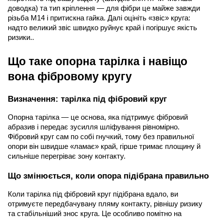
доводка) та тип кріплення — для фібри це майже завжди
різьба М14 і притискна гайка. Далі оцініть «звіс» круга:
надто великий звіс швидко руйнує край і погіршує якість
ризики..
Що таке опорна тарілка і навіщо
вона фібровому кругу
Визначення: тарілка під фібровий круг
Опорна тарілка — це основа, яка підтримує фібровий
абразив і передає зусилля шліфування рівномірно.
Фібровий круг сам по собі гнучкий, тому без правильної
опори він швидше «ламає» край, гірше тримає площину й
сильніше перегріває зону контакту.
Що змінюється, коли опора підібрана правильно
Коли тарілка під фібровий круг підібрана вдало, ви
отримуєте передбачувану пляму контакту, рівнішу ризику
та стабільніший знос круга. Це особливо помітно на