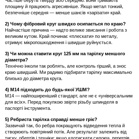
Частіше беруть тверду або середню: вони тримають
площину й працюють агресивніше. Якщо метал тонкий,
безпечніше середня — менше шансів «зарізати» край.
2) Чому фібровий круг швидко осипається по краю?
Найчастіше причина — надто велике звисання і робота з
великим кутом. Край починає «плескати» по металу,
отримує мікропошкодження і швидше руйнується.
3) Чи можна ставити круг 125 мм на тарілку меншого
діаметра?
Технічно інколи так роблять, але контроль гірший, а знос
краю швидший. Ми радимо підбирати тарілку максимально
близько до діаметра круга.
4) М14 підходить до будь-якої УШМ?
М14 — найпоширеніший стандарт, але не є «універсальним
для всіх». Перед покупкою звірте різьбу шпинделя в
паспорті інструмента.
5) Ребриста тарілка справді менше гріє?
Зазвичай так, бо ребра покращують відведення тепла й
створюють повітряний потік. Але результат залежить від
тиску, обертів і техніки: якщо «дотискати силою», перегрів