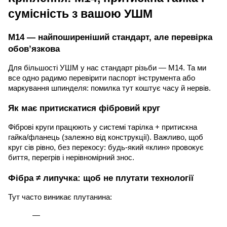
сумісність з вашою УШМ
М14 — найпоширеніший стандарт, але перевірка
обов’язкова
Для більшості УШМ у нас стандарт різьби — М14. Та ми
все одно радимо перевірити паспорт інструмента або
маркування шпинделя: помилка тут коштує часу й нервів.
Як має притискатися фібровий круг
Фіброві круги працюють у системі тарілка + притискна
гайка/фланець (залежно від конструкції). Важливо, щоб
круг сів рівно, без перекосу: будь-який «клин» провокує
биття, перегрів і нерівномірний знос.
Фібра ≠ липучка: щоб не плутати технології
Тут часто виникає плутанина: