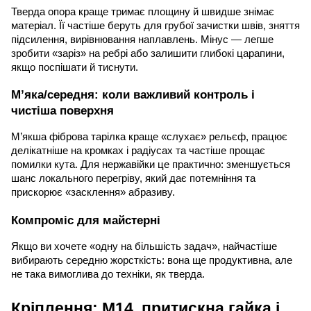
Тверда опора краще тримає площину й швидше знімає
матеріал. Її частіше беруть для грубої зачистки швів, зняття
підсилення, вирівнювання наплавлень. Мінус — легше
зробити «заріз» на ребрі або залишити глибокі царапини,
якщо поспішати й тиснути.
М’яка/середня: коли важливий контроль і
чистіша поверхня
М’якша фіброва тарілка краще «слухає» рельєф, працює
делікатніше на кромках і радіусах та частіше прощає
помилки кута. Для нержавійки це практично: зменшується
шанс локального перегріву, який дає потемніння та
прискорює «засклення» абразиву.
Компроміс для майстерні
Якщо ви хочете «одну на більшість задач», найчастіше
вибирають середню жорсткість: вона ще продуктивна, але
не така вимоглива до техніки, як тверда.
Кріплення: М14, притискна гайка і