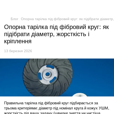
Блог
Опорна тарілка під фібровий круг: як підібрати діаметр,
Опорна тарілка під фібровий круг: як
підібрати діаметр, жорсткість і
кріплення
13 березня 2026
Правильна тарілка під фібровий круг підбирається за
трьома критеріями: діаметр під номінал круга й кожух УШМ,
жорсткість під вашу задачу (швидке зняття чи чистіша