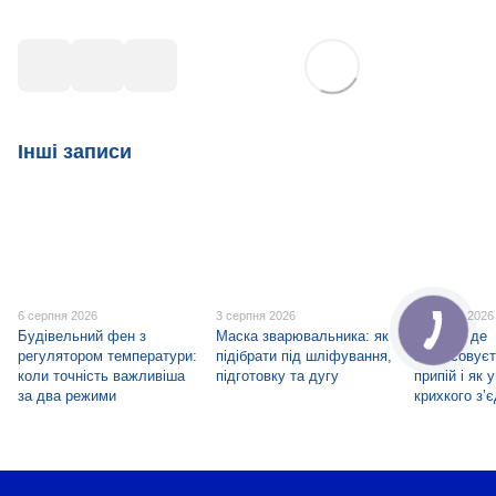
Інші записи
6 серпня 2026
3 серпня 2026
1 серпня 2026
Будівельний фен з
Маска зварювальника: як
ПСр-45: де
регулятором температури:
підібрати під шліфування,
застосовуєт
коли точність важливіша
підготовку та дугу
припій і як 
за два режими
крихкого з’