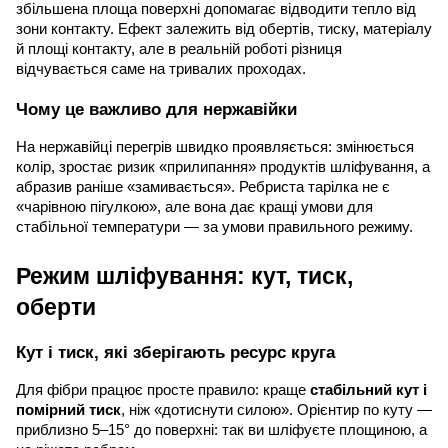
збільшена площа поверхні допомагає відводити тепло від
зони контакту. Ефект залежить від обертів, тиску, матеріалу
й площі контакту, але в реальній роботі різниця
відчувається саме на тривалих проходах.
Чому це важливо для нержавійки
На нержавійці перегрів швидко проявляється: змінюється
колір, зростає ризик «прилипання» продуктів шліфування, а
абразив раніше «замивається». Ребриста тарілка не є
«чарівною пігулкою», але вона дає кращі умови для
стабільної температури — за умови правильного режиму.
Режим шліфування: кут, тиск,
оберти
Кут і тиск, які зберігають ресурс круга
Для фібри працює просте правило: краще
стабільний кут і
помірний тиск
, ніж «дотиснути силою». Орієнтир по куту —
приблизно 5–15° до поверхні: так ви шліфуєте площиною, а