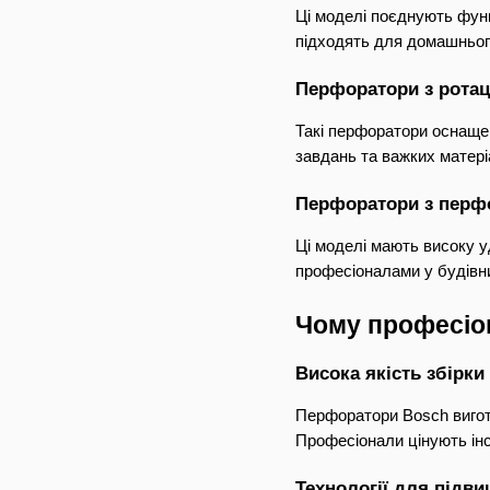
Ці моделі поєднують функ
підходять для домашнього
Перфоратори з рота
Такі перфоратори оснащен
завдань та важких матеріа
Перфоратори з перф
Ці моделі мають високу у
професіоналами у будівни
Чому професіо
Висока якість збірки
Перфоратори Bosch вигото
Професіонали цінують інс
Технології для підв