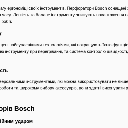
агу ергономіці своїх інструментів. Перфоратори Bosch оснащен
о часу. Легкість та баланс інструменту знижують навантаження на
 робіт.
ї
ені найсучаснішими технологіями, які покращують їхню функціон
ю інструменту при перегріванні, та система контролю швидкості, 
сть
ерсальними інструментами, які можна використовувати не лише д
оботи та широкому вибору аксесуарів, вони здатні виконувати рі
орів Bosch
ційним ударом