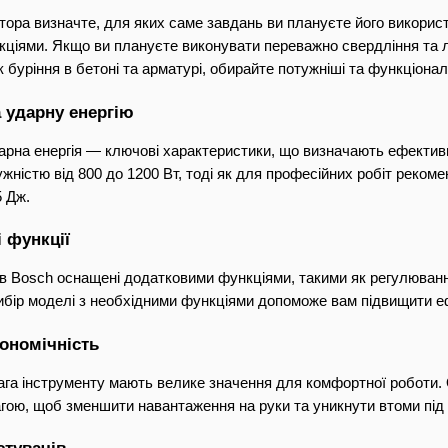
ора визначте, для яких саме завдань ви плануєте його використ
ціями. Якщо ви плануєте виконувати переважно свердління та легк
к буріння в бетоні та арматурі, обирайте потужніші та функціонал
а ударну енергію
дарна енергія — ключові характеристики, що визначають ефектив
жністю від 800 до 1200 Вт, тоді як для професійних робіт рекоме
5 Дж.
 функції
в Bosch оснащені додатковими функціями, такими як регулюванн
Вибір моделі з необхідними функціями допоможе вам підвищити еф
гономічність
вага інструменту мають велике значення для комфортної роботи.
гою, щоб зменшити навантаження на руки та уникнути втоми під 