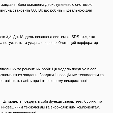
ру завдань. Вона оснащена двохступеневою системою 
игуна становить 800 Вт, що робить її ідеальною для 
ією 
3,2 
 Дж. Модель оснащена системою SDS-plus, яка 
а потужність та ударна енергія роблять цей перфоратор 
вельних та ремонтних робіт. Ця модель поєднує в собі 
ізноманітних завдань. Завдяки інноваційним технологіям та 
говічність навіть при інтенсивному використанні.
Ця модель поєднує в собі функції свердління, буріння та 
 інноваційним технологіям та високоякісним компонентам, 
ивному використанні.