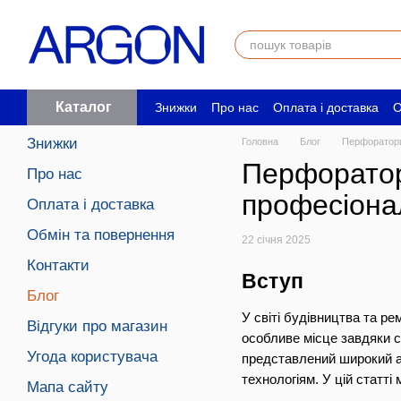
Перейти до основного контенту
Каталог
Знижки
Про нас
Оплата і доставка
О
Угода користувача
Юридичним особ
Знижки
Головна
Блог
Перфоратори
Перфоратор
Про нас
професіона
Оплата і доставка
Обмін та повернення
22 січня 2025
Контакти
Вступ
Блог
У світі будівництва та р
Відгуки про магазин
особливе місце завдяки св
Угода користувача
представлений широкий 
технологіям. У цій статт
Мапа сайту