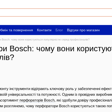
бмін та повернення
Контакти
Блог
Відгуки про магазин
ам
Вакансії
 Bosch: чому вони користуються популярністю серед професіоналів?
и Bosch: чому вони користую
лів?
емонту інструменти відіграють ключову роль у забезпеченні ефект
оїй універсальності та потужності. Одним із провідних виробникі
асортимент
перфораторів Bosch
, які здобули довіру професіонал
і ми розглянемо, чому перфоратори Bosch користуються такою поп