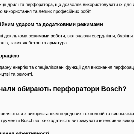
ції дрилі та перфоратора, що дозволяє використовувати їх для св
 використання та легких професійних робіт.
ційним ударом та додатковими режимами
і декількома режимами роботи, включаючи свердління, буріння 
лів, таких як бетон та арматура.
орацією
дарну енергію та спеціалізовані функції для виконання перфораці
цтві та ремонті.
нали обирають перфоратори Bosch?
вляються з використанням передових технологій та високоякісних
трументи Bosch за їхню здатність витримувати інтенсивне викор
ищення ефективності