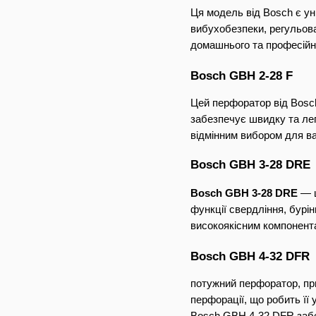
Ця модель від Bosch є у
вибухобезпеки, регульова
домашнього та професійн
Bosch GBH 2-28 F
Цей перфоратор від Bosch
забезпечує швидку та лег
відмінним вибором для ва
Bosch GBH 3-28 DRE
Bosch GBH 3-28 DRE
 — 
функції свердління, бурін
високоякісним компонента
Bosch GBH 4-32 DFR
потужний перфоратор, при
перфорації, що робить її
Bosch GBH 4-32 DFR забез