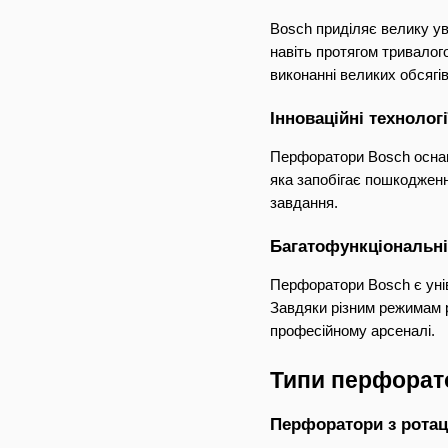
Bosch приділяє велику ув
навіть протягом тривалог
виконанні великих обсягів
Інноваційні технологі
Перфоратори Bosch оснащ
яка запобігає пошкодженн
завдання.
Багатофункціональні
Перфоратори Bosch є унів
Завдяки різним режимам р
професійному арсеналі.
Типи перфорат
Перфоратори з рота