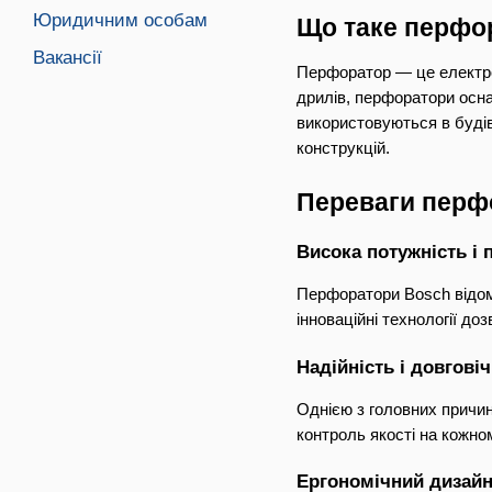
Юридичним особам
Що таке перфор
Вакансії
Перфоратор — це електроін
дрилів, перфоратори осна
використовуються в будів
конструкцій.
Переваги перф
Висока потужність і 
Перфоратори Bosch відомі
інноваційні технології д
Надійність і довговіч
Однією з головних причин 
контроль якості на кожно
Ергономічний дизай