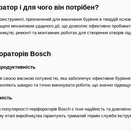
атор і для чого він потрібен?
струмент, призначений для виконання буріння в твердій основі, т
щені механізмом ударного дії, що дозволяє ефективно пробивати 
ництві, ремонті та монтажних роботах для створення отворів під 
ораторів Bosch
продуктивність
 своєю високою потужністю, яка забезпечує ефективне буріння н
озволяють швидко та точно виконувати роботи, що значно підвищу
ність
популярності перфораторів Bosch є їхня надійність та довговічні
му етапі виробництва гарантують тривалий термін служби інструм
н