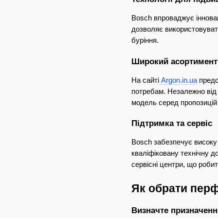
Bosch впроваджує інновац
дозволяє використовувати
буріння.
Широкий асортимент
На сайті
 Argon.in.ua
 пред
потребам. Незалежно від 
модель серед пропозицій
Підтримка та сервіс
Bosch забезпечує високу 
кваліфіковану технічну д
сервісні центри, що роби
Як обрати перф
Визначте призначенн