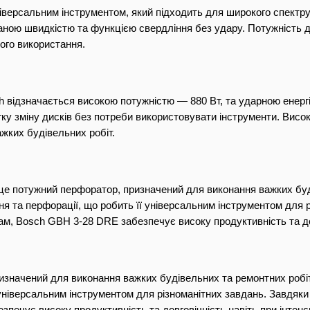
ніверсальним інструментом, який підходить для широкого спект
ною швидкістю та функцією свердління без удару. Потужність дв
ого використання.
 відзначається високою потужністю — 880 Вт, та ударною енерг
ку зміну дисків без потреби використовувати інструменти. Висок
жких будівельних робіт.
це потужний перфоратор, призначений для виконання важких буді
ня та перфорації, що робить її універсальним інструментом для р
м, Bosch GBH 3-28 DRE забезпечує високу продуктивність та дов
значений для виконання важких будівельних та ремонтних робіт. 
 універсальним інструментом для різноманітних завдань. Завдяки
печує високу продуктивність та довговічність навіть при інтенс