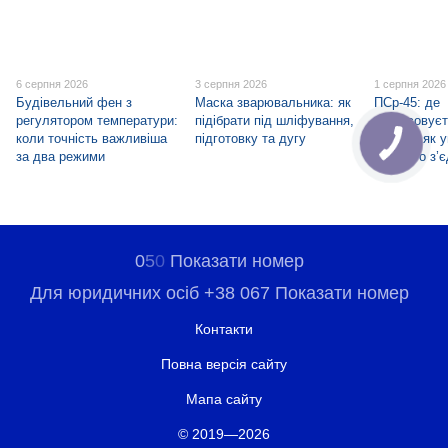
6 серпня 2026
3 серпня 2026
1 серпня 2026
Будівельний фен з
Маска зварювальника: як
ПСр-45: де
регулятором температури:
підібрати під шліфування,
застосовуєт
коли точність важливіша
підготовку та дугу
припій і як 
за два режими
крихкого з’
0
5
0
Показати номер
Для юридичних осіб +38 067 Показати номер
Контакти
Повна версія сайту
Мапа сайту
© 2019—2026