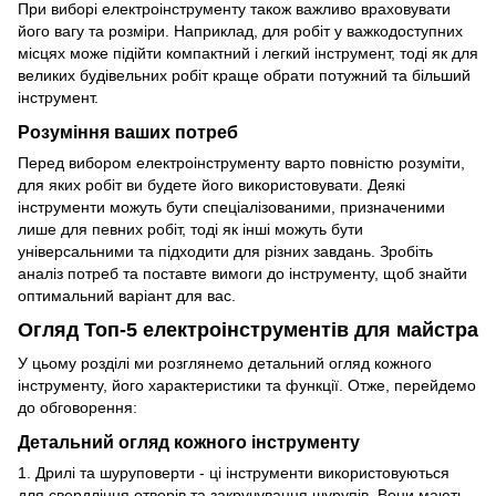
При виборі електроінструменту також важливо враховувати
його вагу та розміри. Наприклад, для робіт у важкодоступних
місцях може підійти компактний і легкий інструмент, тоді як для
великих будівельних робіт краще обрати потужний та більший
інструмент.
Розуміння ваших потреб
Перед вибором електроінструменту варто повністю розуміти,
для яких робіт ви будете його використовувати. Деякі
інструменти можуть бути спеціалізованими, призначеними
лише для певних робіт, тоді як інші можуть бути
універсальними та підходити для різних завдань. Зробіть
аналіз потреб та поставте вимоги до інструменту, щоб знайти
оптимальний варіант для вас.
Огляд Топ-5 електроінструментів для майстра
У цьому розділі ми розглянемо детальний огляд кожного
інструменту, його характеристики та функції. Отже, перейдемо
до обговорення:
Детальний огляд кожного інструменту
1. Дрилі та шуруповерти - ці інструменти використовуються
для свердління отворів та закручування шурупів. Вони мають