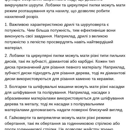
викручувати шурупи. Лобзики та циркулярні пилки можуть мати
режим розташування кута нахилу, що дозволяє робити
нахилений розріз.
1. Важливою характеристикою дрилі та шуруповерта є
потужність. Чим більша потужність, тим ефективніше вони
виконують свої завдання. Наприклад, дрилі з великою
потужністю з легкістю просвердлять навіть найтвердіший
матеріал.
2. Лобзики та циркулярні пилки можуть мати різні типи пильних
дисків, такі як зубчасті, діамантові або карбідні. Кожен тип
диска призначений для різання певного матеріалу. Наприклад,
зубчасті диски підходять для різання дерева, тоді як діамантові
диски використовуються для різання каменю та кераміки.
3. Болгарки та шліфувальні машини можуть мати різні насадки
для шліфування та полірування. Наприклад, насадки з
абразивними матеріалами використовуються для шліфування
дерева та металу, тоді як насадки з полірувальними
матеріалами допомагають надати поверхні блискучий вигляд.
4. Гайковерти та випрямлячи можуть мати різні режими
обертання, такі як обертання за годинниковою стрілкою або
проти годинникової стрілки. Це дозволяє майстру зручно